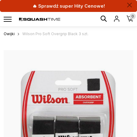
🔥 Sprawdź super Hity Cenowe!
0
Owijki
Wilson Pro Soft Overgrip Black 3 szt.